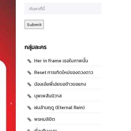
กลุ่มละคร
Her in Frame เธอในภาพนั้น
Reset การเกิดใหม่ของดวงดาว
น้องเอ๋ยพี่เอ่ยขอข้าวขอแกง
บุพเพสันนิวาส
ฝนล้านฤดู (Eternal Rain)
พรหมลิขิต
พี่จะตีนะเนย