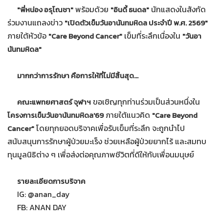
พร้อมด้วย
นักแสดงในสังกัด
"พี่หน่อง อรุโณชา"
"อินดี้ ธนดล"
ร่วมงานแถลงข่าว
"เปิดตัวเข็มวันอานันทมหิดล ประจำปี พ.ศ. 2569"
ภายใต้หัวข้อ
เข็มที่ระลึกเนื่องใน
"Care Beyond Cancer"
"วันอา
นันทมหิดล"
มากกว่าการรักษา คือการให้ที่ไม่มีสิ้นสุด...
ขอเชิญทุกท่านร่วมเป็นส่วนหนึ่งใน
คณะแพทยศาสตร์ จุฬาฯ
ภายใต้แนวคิด
โครงการเข็มวันอานันทมหิดล'69
"Care Beyond
โดยทุกยอดบริจาคเพื่อรับเข็มที่ระลึก จะถูกนำไป
Cancer"
สนับสนุนการรักษาผู้ป่วยมะเร็ง ช่วยเหลือผู้ป่วยยากไร้ และสมทบ
ทุนมูลนิธิต่าง ๆ เพื่อส่งต่อคุณภาพชีวิตที่ดีให้กับเพื่อนมนุษย์
รายละเอียดการบริจาค
IG: @anan_day
FB: ANAN DAY