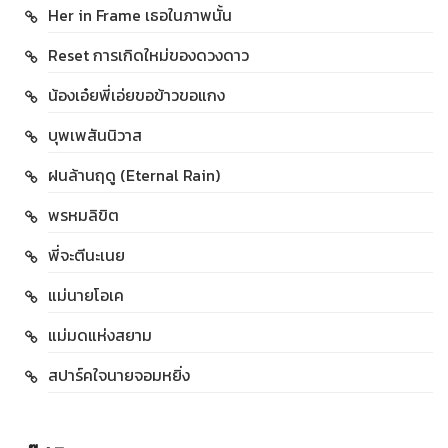
Her in Frame เธอในภาพนั้น
Reset การเกิดใหม่ของดวงดาว
น้องเอ๋ยพี่เอ่ยขอข้าวขอแกง
บุพเพสันนิวาส
ฝนล้านฤดู (Eternal Rain)
พรหมลิขิต
พี่จะตีนะเนย
แม่นายโอเค
แม่มดแห่งสยาม
สปาร์คใจนายจอมหยิ่ง