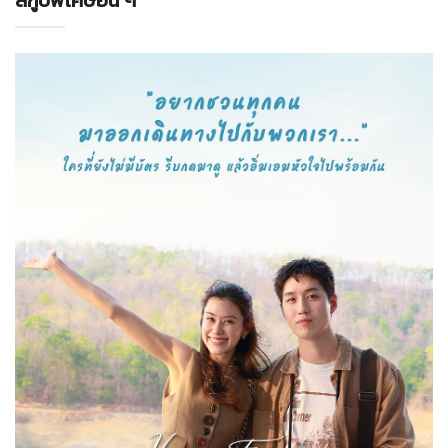
สกู๊ปพิเศษอื่น ๆ