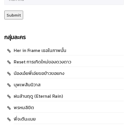
กลุ่มละคร
Her in Frame เธอในภาพนั้น
Reset การเกิดใหม่ของดวงดาว
น้องเอ๋ยพี่เอ่ยขอข้าวขอแกง
บุพเพสันนิวาส
ฝนล้านฤดู (Eternal Rain)
พรหมลิขิต
พี่จะตีนะเนย