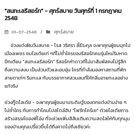
"สนทะเลรีสอร์ท" - ศุกร์สบาย วันศุกร์ที่ 1 กรกฎาคม
2548
ศุกร์สบาย
01-07-2548
ช่วงแต่งฝันวันสบาย - โรส วริศรา ลี้ธีระกุล จะพาคุณผู้ชมบุกไป
เมืองเพชร ชมไอเดียเท่ ๆที่ไม่ซ้ำใครของรีสอร์ทคนรุ่นใหม่ริมหาด
ปึกเตียน "สนทะเลรีสอร์ท" รีสอร์ทห้าดาวที่ไม่มาสัมผัสคงไม่รู้สึก
ถึงความสงบ เป็นส่วนตัวและอบอุ่น ใครที่กำลังมองหาสถานที่พัก
สายตาเท่ๆ ริมทะเล กับบรรยากาศสวนสนที่ให้กลิ่นอายทะเลอย่าง
แท้จริง
ช่วงกู๊ดไอเดีย - จะพาคุณผู้ชมมาประดิษฐ์ของตกแต่งบ้านง่าย ๆ
ไม่ซ้ำใคร กับการทำโคมไปสไตล์ฮิป "ไฟรักโคร์เช" ด้วยไอเดียการ
สร้างสรรค์ของพี่โอ่ง ที่จะช่วยเพิ่มสีสันเติมความสดใสให้กับทุกมุม
ของบ้านคุณเปรี้ยวขึ้นได้ถึงคาดไม่ถึงเชียวค่ะ