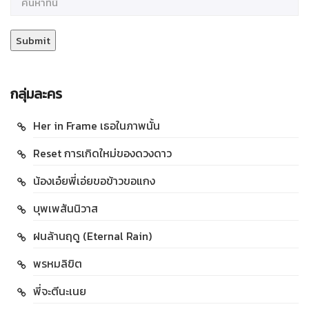
กลุ่มละคร
Her in Frame เธอในภาพนั้น
Reset การเกิดใหม่ของดวงดาว
น้องเอ๋ยพี่เอ่ยขอข้าวขอแกง
บุพเพสันนิวาส
ฝนล้านฤดู (Eternal Rain)
พรหมลิขิต
พี่จะตีนะเนย