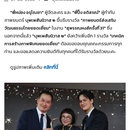
ผู้จัดละคร และ
ผู้กำกับ
"พี่หน่อง อรุโณชา"
"พี่ปิ๊ง อดิสรณ์"
ภาพยนตร์
ขึ้นรับรางวัล
บุพเพสันนิวาส ๒
"ภาพยนตร์ส่งเสริม
ในงาน
ซึ่ง
วัฒนธรรมไทยยอดเยี่ยม"
"สุพรรณหงส์ครั้งที่ 31"
นอกจากนี้แล้ว
ยังคว้าเพิ่มอีก 1 รางวัล
"บุพเพสันนิวาส ๒"
"เทคนิค
ต้องขอขอบคุณคณะกรรมการทุก
การสร้างภาพพิเศษยอดเยี่ยม"
ท่าน และขอแสดงความยินดีกับทุกคนที่ได้รับรางวัลด้วยนะคะ
ดูรูปภาพเพิ่มเติม
คลิกที่นี่