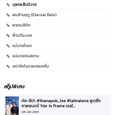
บุพเพสันนิวาส
ฝนล้านฤดู (Eternal Rain)
พรหมลิขิต
พี่จะตีนะเนย
แม่นายโอเค
แม่มดแห่งสยาม
สปาร์คใจนายจอมหยิ่ง
สกู๊ปพิเศษ
ต่อ-ลีน่า #thanapob_lee #lalinalena พูดชื่อ
ภาพยนตร์ 'Her in Frame เธอใ...
08-08-2569