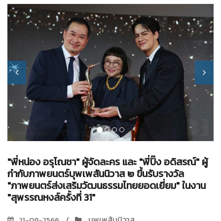
"พี่หน่อง อรุโณชา" ผู้จัดละคร และ "พี่ปิ๊ง อดิสรณ์" ผู้
กำกับภาพยนตร์บุพเพสันนิวาส ๒ ขึ้นรับรางวัล
"ภาพยนตร์ส่งเสริมวัฒนธรรมไทยยอดเยี่ยม" ในงาน
"สุพรรณหงส์ครั้งที่ 31"
บุพเพสันนิวาส
21-08-2566