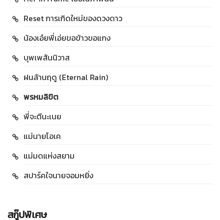
Reset การเกิดใหม่ของดวงดาว
น้องเอ๋ยพี่เอ่ยขอข้าวขอแกง
บุพเพสันนิวาส
ฝนล้านฤดู (Eternal Rain)
พรหมลิขิต
พี่จะตีนะเนย
แม่นายโอเค
แม่มดแห่งสยาม
สปาร์คใจนายจอมหยิ่ง
สกู๊ปพิเศษ