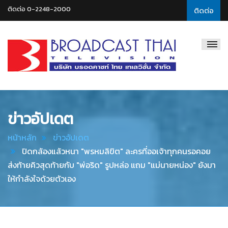
ติดต่อ 0-2248-2000
ติดต่อ
Broadcast
Thai
Television
ข่าวอัปเดต
หน้าหลัก
ข่าวอัปเดต
ปิดกล้องแล้วหนา "พรหมลิขิต" ละครที่ออเจ้าทุกคนรอคอย
ส่งท้ายคิวสุดท้ายกับ "พ่อริด" รูปหล่อ แถม "แม่นายหน่อง" ยังมา
ให้กำลังใจด้วยตัวเอง