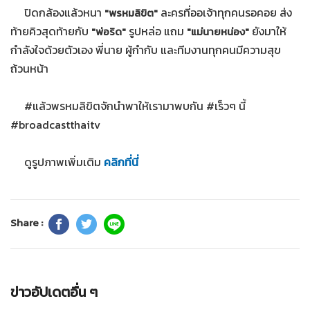
ปิดกล้องแล้วหนา
ละครที่ออเจ้าทุกคนรอคอย ส่ง
"พรหมลิขิต"
ท้ายคิวสุดท้ายกับ
รูปหล่อ แถม
ยังมาให้
"พ่อริด"
"แม่นายหน่อง"
กำลังใจด้วยตัวเอง พี่นาย ผู้กำกับ และทีมงานทุกคนมีความสุข
ถ้วนหน้า
#แล้วพรหมลิขิตจักนำพาให้เรามาพบกัน #เร็วๆ นี้
#broadcastthaitv
ดูรูปภาพเพิ่มเติม
คลิกที่นี่
Share :
ข่าวอัปเดตอื่น ๆ