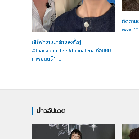
 l Aheye 4
Her 
ธอในภาพน...
ติดตาม
Her in Frame /
04-08-2569
เพลง "Ti
เสิร์ฟความน่ารักของทั้งคู่
#thanapob_lee #lalinalena ก่อนชม
ภาพยนตร์ 'H...
ข่าวอัปเดต