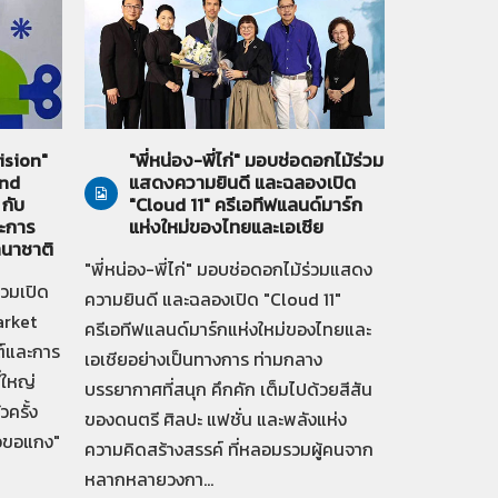
19-07-2569
ทั่วไป
ision"
"พี่หน่อง-พี่ไก่" มอบช่อดอกไม้ร่วม
and
แสดงความยินดี และฉลองเปิด
กับ
"Cloud 11" ครีเอทีฟแลนด์มาร์ก
ะการ
แห่งใหม่ของไทยและเอเชีย
านาชาติ
"พี่หน่อง-พี่ไก่" มอบช่อดอกไม้ร่วมแสดง
่วมเปิด
ความยินดี และฉลองเปิด "Cloud 11"
arket
ครีเอทีฟแลนด์มาร์กแห่งใหม่ของไทยและ
์และการ
เอเชียอย่างเป็นทางการ ท่ามกลาง
่ใหญ่
บรรยากาศที่สนุก คึกคัก เต็มไปด้วยสีสัน
วครั้ง
ของดนตรี ศิลปะ แฟชั่น และพลังแห่ง
้าวขอแกง"
ความคิดสร้างสรรค์ ที่หลอมรวมผู้คนจาก
หลากหลายวงกา...