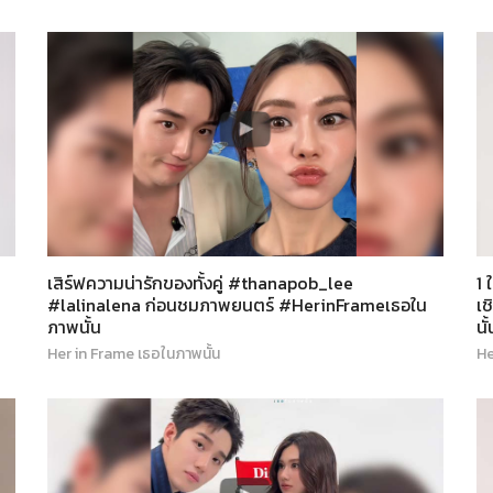
เสิร์ฟความน่ารักของทั้งคู่ #thanapob_lee
1 
#lalinalena ก่อนชมภาพยนตร์ #HerinFrameเธอใน
เ
ภาพนั้น
นั้
Her in Frame เธอในภาพนั้น
He