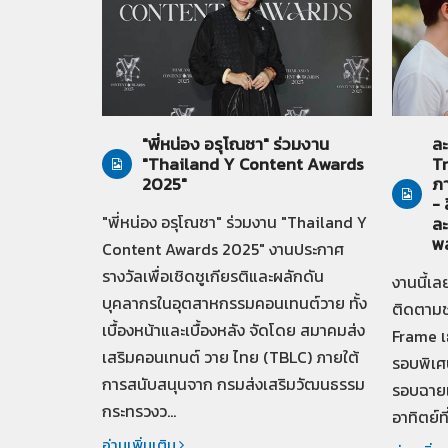
28-07-2569
ทั่วไป
27-
"พี่หน่อง อรุโณชา" ร่วมงาน
ละ
"Thailand Y Content Awards
Tr
2025"
ภา
- 
"พี่หน่อง อรุโณชา" ร่วมงาน "Thailand Y
ละ
พ
Content Awards 2025" งานประกาศ
รางวัลเพื่อเชิดชูเกียรติและผลักดัน
งานนี้เล
บุคลากรในอุตสาหกรรมคอนเทนต์วาย ทั้ง
ติดตามช
เบื้องหน้าและเบื้องหลัง จัดโดย สมาคมส่ง
Frame เ
เสริมคอนเทนต์ วาย ไทย (TBLC) ภายใต้
รอบพิเศ
การสนับสนุนจาก กรมส่งเสริมวัฒนธรรม
รอบฉายเท่
กระทรวงว...
อาทิตย์ท
อ่านเพิ่มเติม