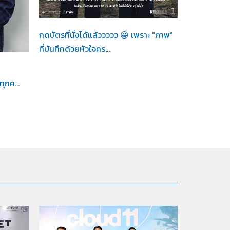
Her in Frame /
02-08-2569
กดบัตรที่นั่งได้แล้ววววว 😀 เพราะ "ภาพ"
9
Her in F
ที่บันทึกด้วยหัวใจคร...
ต้า อธิวัตน
กค...
บันทึกความท