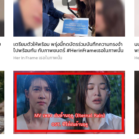
ม
เตรียมตัวให้พร้อม พรุ่งนี้กดบัตรร่วมบันทึกความทรงจำ
น
ไปพร้อมกัน กับภาพยนตร์ #HerinFrameเธอในภาพนั้น
พร
Her in Frame เธอในภาพนั้น
He