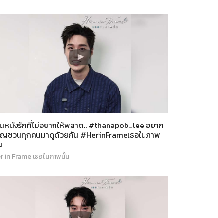
ในหนังรักที่ไม่อยากให้พลาด.. #thanapob_lee อยาก
ชิญชวนทุกคนมาดูด้วยกัน #HerinFrameเธอในภาพ
น
r in Frame เธอในภาพนั้น