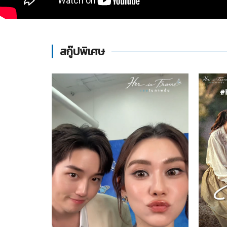
สกู๊ปพิเศษ
2569