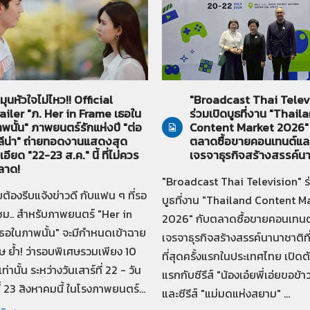
07-2569
Her in Frame
21-07-2569
ทั่วไป
มุนหัวใจไม่ไหว!! Official
"Broadcast Thai Telev
ailer "ภ. Her in Frame เธอใน
ร่วมเปิดบูธที่งาน "Thail
พนั้น" ภาพยนตร์รักแห่งปี "ต่อ
Content Market 2026" 
ลีน่า" ถ่ายทอดงานแสดงสุด
ตลาดซื้อขายคอนเทนต์แล
เอียด "22-23 ส.ค." นี้ ที่ไม่ควร
เจรจาธุรกิจสร้างสรรค์น
ลาด!
"Broadcast Thai Television" ร
ยต้องรีบแจ้งข่าวดี กับแฟน ๆ ที่รอ
บูธที่งาน "Thailand Content M
ม.. สำหรับภาพยนตร์ "Her in
2026" กับตลาดซื้อขายคอนเทนต
ธอในภาพนั้น" จะมีกำหนดเข้าฉาย
เจรจาธุรกิจสร้างสรรค์นานาชาติที
ษ ย้ำ! ว่ารอบพิเศษรวมเพียง 10
ที่สุดครั้งแรกในประเทศไทย เปิดตั
านั้น ระหว่างวันเสาร์ที่ 22 - วัน
แรกกับซีรีส์ "น้องเอ๋ยพี่เอ่ยขอข
ี่ 23 สิงหาคมนี้ ในโรงภาพยนตร์...
และซีรีส์ "แม่มดแห่งสยาม" ...