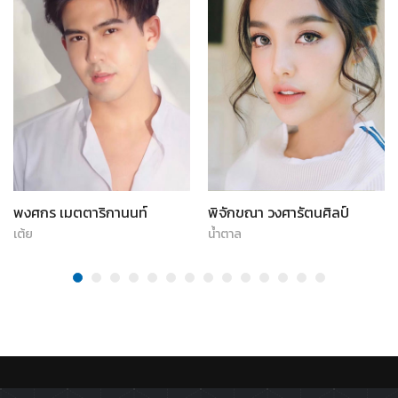
พงศกร เมตตาริกานนท์
พิจักขณา วงศารัตนศิลป์
เต้ย
น้ำตาล
ติดตาม :