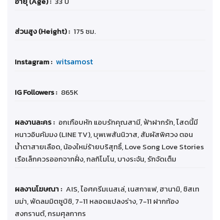
อายุ (Age) :
33 ปี
ส่วนสูง (Height) :
175 ซม.
witsamost
Instagram :
IG Followers :
865K
ผลงานละคร :
อกเกือบหัก แอบรักคุณสามี, ฟ้าฝากรัก, โสดนี้มี
หนาวอินคัมมง (LINE TV), บุพเพสันนิวาส, สัมผัสพิศวง ตอน
น้ำตาสายเลือด, น้องใหม่ร้ายบริสุทธิ์, Love Song Love Stories
เรือเล็กควรออกจากฝั่ง, กลกิโมโน, บางระจัน, รักจัดเต็ม
ผลงานโฆษณา :
AIS, ไอศครีมเนสเล่, เนสกาแฟ, ฮานามิ, ซิสเท
มม่า, พัดลมมิตซูบิชิ, 7-11 หลอดแปลงร่าง, 7-11 ฝากท้อง
สงกรานต์, กรมศุลกากร