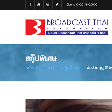
ติดต่อ 0-2248-2000
Broadcast
Thai
Television
สกู๊ปพิเศษ
หน้าหลัก
ข่าว
สกู๊ปพิเศษ
ฝนล้านฤดู (Ete