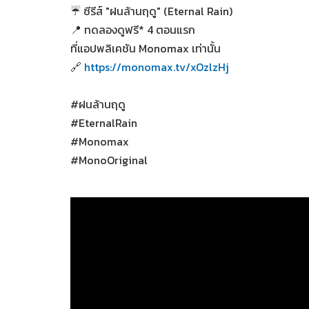
☔ ซีรีส์ "ฝนล้านฤดู" (Eternal Rain)
📍 ทดลองดูฟรี* 4 ตอนแรก
ที่แอปพลิเคชัน Monomax เท่านั้น
🔗
https://monomax.tv/xOzlzHj
#ฝนล้านฤดู
#EternalRain
#Monomax
#MonoOriginal