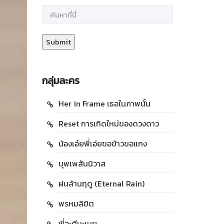
กลุ่มละคร
Her in Frame เธอในภาพนั้น
Reset การเกิดใหม่ของดวงดาว
น้องเอ๋ยพี่เอ่ยขอข้าวขอแกง
บุพเพสันนิวาส
ฝนล้านฤดู (Eternal Rain)
พรหมลิขิต
พี่จะตีนะเนย