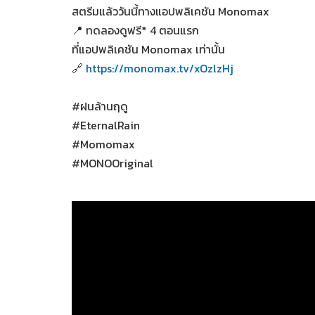
สตรีมแล้ววันนี้ทางแอปพลิเคชัน Monomax
📍 ทดลองดูฟรี* 4 ตอนแรก
ที่แอปพลิเคชัน Monomax เท่านั้น
🔗
https://monomax.tv/xOzlzHj
#ฝนล้านฤดู
#EternalRain
#Momomax
#MONOOriginal