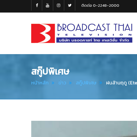
ติดต่อ 0-2248-2000
Broadcast
Thai
Television
สกู๊ปพิเศษ
หน้าหลัก
ข่าว
สกู๊ปพิเศษ
ฝนล้านฤดู (Ete