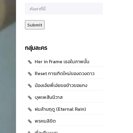
กลุ่มละคร
Her in Frame เธอในภาพนั้น
Reset การเกิดใหม่ของดวงดาว
น้องเอ๋ยพี่เอ่ยขอข้าวขอแกง
บุพเพสันนิวาส
ฝนล้านฤดู (Eternal Rain)
พรหมลิขิต
พี่จะตีนะเนย