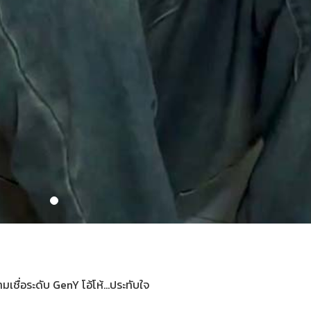
ชื่อระดับ GenY โอ้โห้...ประทับใจ