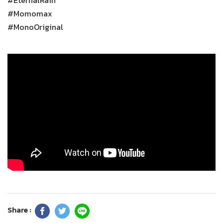
#EternalRain
#Momomax
#MonoOriginal
Share :