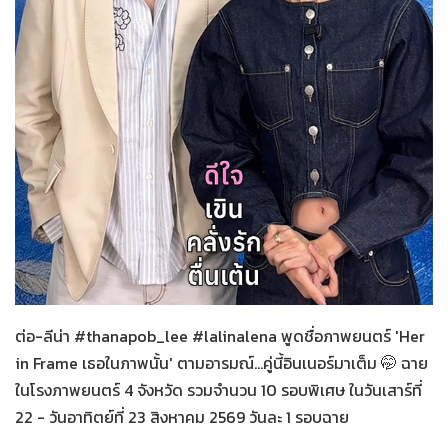
Her in Frame เธอในภาพนั้น
08-08-2569
ต่อ-ลีน่า #thanapob_lee #lalinalena พูดชื่อภาพยนตร์ 'Her
in Frame เธอในภาพนั้น' ตามอารมณ์...คู่นี้อินเนอร์มาเต็ม 🤭 ฉาย
ในโรงภาพยนตร์ 4 จังหวัด รวมจำนวน 10 รอบพิเศษ ในวันเสาร์ที่
22 - วันอาทิตย์ที่ 23 สิงหาคม 2569 วันละ 1 รอบฉาย