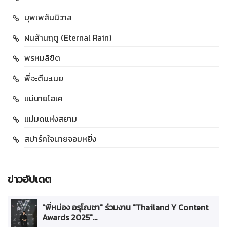
บุพเพสันนิวาส
ฝนล้านฤดู (Eternal Rain)
พรหมลิขิต
พี่จะตีนะเนย
แม่นายโอเค
แม่มดแห่งสยาม
สปาร์คใจนายจอมหยิ่ง
ข่าวอัปเดต
"พี่หน่อง อรุโณชา" ร่วมงาน "Thailand Y Content
Awards 2025"...