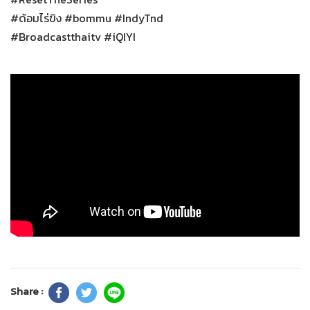
#ด้อมไร่ขิง #bommu #IndyTnd
#Broadcastthaitv #iQIYI
Share :