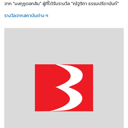
จาก "มงกุฎดอกส้ม" ผู้ที่ได้รับรางวัล "ณัฐริกา ธรรมปรีดานันท์"
รางวัลจากสถาบันต่าง ๆ