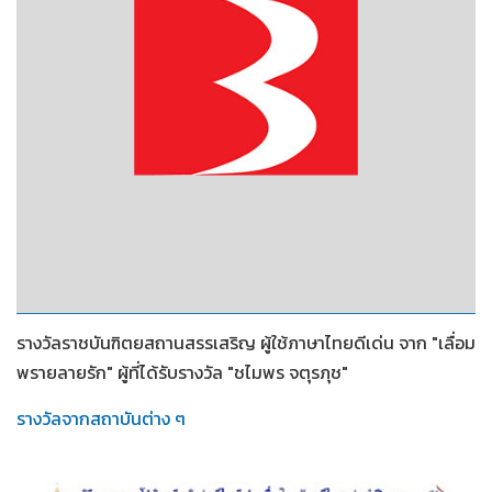
2553
รางวัลราชบันฑิตยสถานสรรเสริญ ผู้ใช้ภาษาไทยดีเด่น จาก "เลื่อม
พรายลายรัก" ผู้ที่ได้รับรางวัล "ชไมพร จตุรภุช"
รางวัลจากสถาบันต่าง ๆ