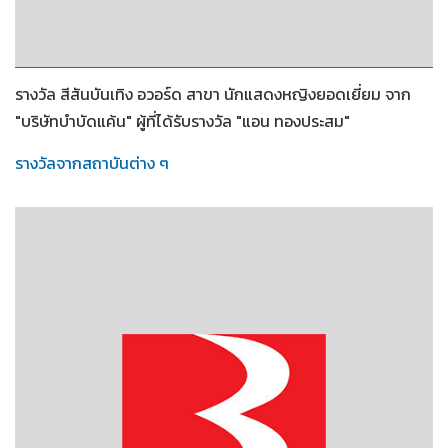
2552
รางวัล สีสันบันเทิง อวอร์ด สาขา นักแสดงหญิงยอดเยี่ยม จาก
"บริษัทบำบัดแค้น" ผู้ที่ได้รับรางวัล "แอน ทองประสม"
รางวัลจากสถาบันต่าง ๆ