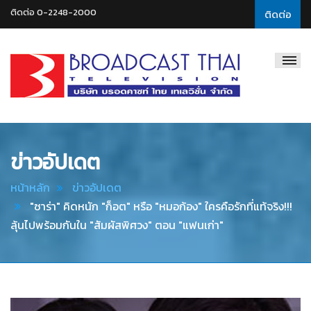
ติดต่อ 0-2248-2000
ติดต่อ
Broadcast
Thai
Television
ข่าวอัปเดต
หน้าหลัก
ข่าวอัปเดต
"ซาร่า" คิดหนัก "ก็อต" หรือ "หมอก้อง" ใครคือรักที่แท้จริง!!!
ลุ้นไปพร้อมกันใน "สัมผัสพิศวง" ตอน "แฟนเก่า"