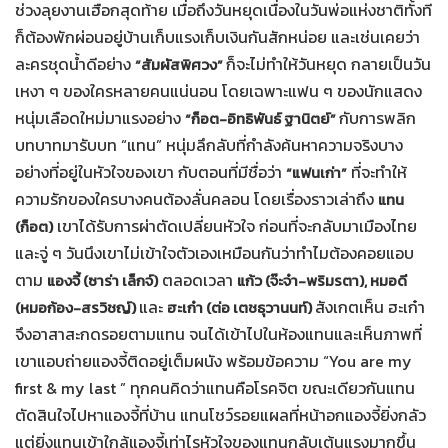
ช่วงลุยงานเฮือกสุดท้าย เมื่อถึงวันหยุดเนื่องในวันพ่อแห่งชาติทั้งที
ก็ต้องพักผ่อนอยู่บ้านเก็บแรงเก็บเงินกันสักหน่อย และเช่นเคยว่า
ละครชุดน้ำดีอย่าง
ก็จะไม่ทำให้วันหยุด กลายเป็นวัน
“สัมผัสพิศวง”
เหงา ๆ ของใครหลายคนแน่นอน โดยเฉพาะแฟน ๆ ของนักแสดง
หนุ่มเลือดใหม่มาแรงอย่าง
กับการพลิก
“ก็อต-อิทธิพันธ์ ฐานิตย์”
บทบาทมารับบท “แทน” หนุ่มลึกลับที่กำลังค้นหาความจริงบาง
อย่างที่อยู่ในหัวใจของเขา กับตอนที่มีชื่อว่า
ที่จะทำให้
“แฟนเก่า”
ความรักของใครบางคนต้องลั่นคลอน โดยเรื่องราวเล่าถึง
แทน
เขาได้รับการผ่าตัดเปลี่ยนหัวใจ ก่อนที่จะกลับมาเมืองไทย
(ก็อต)
และจู่ ๆ วันนึงเขาไม่เข้าใจตัวเองเหมือนกันว่าทำไมต้องคอยแอบ
ตาม
ตลอดเวลา
แองจี้ (ซาร่า เล็กจ์)
แก้ว (จ๊ะจ๋า-พริมรตา), หมอดี
และ
สังเกตเห็น ฮะเก๋า
(หมอก้อง-สรวิชญ์)
ฮะเก๋า (ต่อ เตชธุวานนท์)
จึงอาสาสะกดรอยตามแทน จนได้เข้าไปในห้องแทนและเห็นภาพที่
เขาแอบถ่ายแองจี้ติดอยู่เต็มผนัง พร้อมข้อความ “You are my
first & my last ” ทุกคนคิดว่าแทนคือโรคจิต ขณะเดียวกันแทน
ตัดสินใจไปหาแองจี้ที่บ้าน แทนโชว์รอยแผลที่หน้าอกแองจี้ยิ่งกลัว
แต่ยิ่งแทนเข้าใกล้แองจี้เท่าไรหัวใจของแทนกลับเต้นแรงมากขึ้น