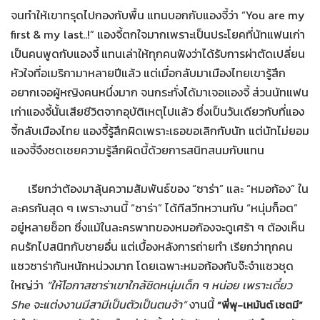
จนทำให้เขาทรุดไปกองกับพื้น แทนบอกกับแองจี้ว่า “You are my
first & my last..!” แองจี้ตกใจมากเพราะเป็นประโยคที่นัทแฟนเก่า
เป็นคนพูดกับแองจี้ แทนเล่าให้ทุกคนฟังว่าได้รับการผ่าตัดเปลี่ยน
หัวใจที่อเมริกามาหลายปีแล้ว แต่เมื่อกลับมาเมืองไทยเขารู้สึก
อยากเจอผู้หญิงคนหนึ่งมาก จนกระทั่งได้มาเจอแองจี้ ส่วนนัทแฟน
เก่าแองจี้นั้นเสียชีวิตจากอุบัติเหตุไปแล้ว ซึ่งเป็นวันเดียวกับที่แอง
จี้กลับเมืองไทย แองจี้รู้สึกผิดเพราะเธอขอเลิกกับนัท แต่นัทไม่ยอม
แองจี้จึงชดเชยความรู้สึกผิดนี้ด้วยการสนิทสนมกับแทน
เรียกว่าต้องมาลุ้นความสัมพันธ์ของ “ซาร่า” และ “หมอก้อง” ใน
ละครกันสุด ๆ เพราะงานนี้ “ซาร่า” ได้ทีสวีทหวานกับ “หนุ่มก็อต”
อยู่หลายช็อท ซึ่งแม้ในละครพาทของหมอก้องจะดูเศร้า ๆ ต้องเห็น
คนรักไปสนิทกับชายอื่น แต่เบื้องหลังการถ่ายทำ เรียกว่าทุกคน
แซวซาร่ากันหนักหน่วงมาก โดยเฉพาะหมอก้องกับจ๊ะจ๋าแซวชุด
ใหญ่ว่า
“ให้โอกาสซาร่าเขาใกล้ชิดหนุ่มเด็ก ๆ หน่อย เพราะเดี๋ยว
She
จะแต่งงานมีสามีเป็นตัวเป็นตนจ้า”
งานนี้
“พี่พุ-เหมันต์ เชตมี”