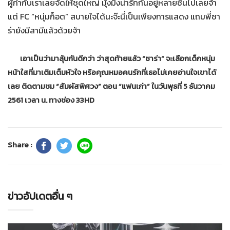
ผู้กำกับเราเลยจัดให้ชุดใหญ่ มุ้งมิ้งน่ารักกันอยู่หลายซีนไปเลยจ้า
แต่ FC “หนุ่มก็อต” สบายใจได้นะจ๊ะนี่เป็นเพียงการแสดง แถมพี่ซา
ร่ายังมีสามีแล้วด้วยจ้า
เอาเป็นว่ามาลุ้นกันดีกว่า ว่าสุดท้ายแล้ว “ซาร่า” จะเลือกเด็กหนุ่ม
หน้าใสที่มาเติมเต็มหัวใจ หรือคุณหมอคนรักที่เธอไม่เคยอ่านใจเขาได้
เลย ติดตามชม “สัมผัสพิศวง” ตอน “แฟนเก่า” ในวันพุธที่ 5 ธันวาคม
2561 เวลา น. ทางช่อง 33HD
Share :
ข่าวอัปเดตอื่น ๆ