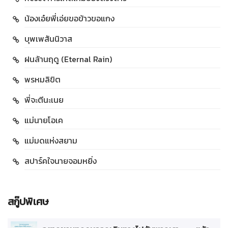
น้องเอ๋ยพี่เอ่ยขอข้าวขอแกง
บุพเพสันนิวาส
ฝนล้านฤดู (Eternal Rain)
พรหมลิขิต
พี่จะตีนะเนย
แม่นายโอเค
แม่มดแห่งสยาม
สปาร์คใจนายจอมหยิ่ง
สกู๊ปพิเศษ