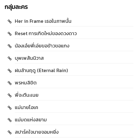
กลุ่มละคร
Her in Frame เธอในภาพนั้น
Reset การเกิดใหม่ของดวงดาว
น้องเอ๋ยพี่เอ่ยขอข้าวขอแกง
บุพเพสันนิวาส
ฝนล้านฤดู (Eternal Rain)
พรหมลิขิต
พี่จะตีนะเนย
แม่นายโอเค
แม่มดแห่งสยาม
สปาร์คใจนายจอมหยิ่ง