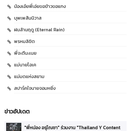
น้องเอ๋ยพี่เอ่ยขอข้าวขอแกง
บุพเพสันนิวาส
ฝนล้านฤดู (Eternal Rain)
พรหมลิขิต
พี่จะตีนะเนย
แม่นายโอเค
แม่มดแห่งสยาม
สปาร์คใจนายจอมหยิ่ง
ข่าวอัปเดต
"พี่หน่อง อรุโณชา" ร่วมงาน "Thailand Y Content