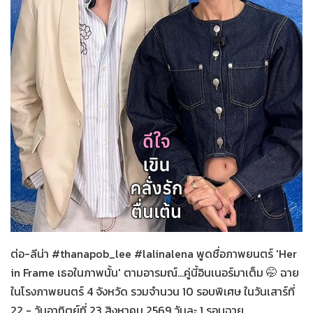
Her in Frame เธอในภาพนั้น
08-08-2569
ต่อ-ลีน่า #thanapob_lee #lalinalena พูดชื่อภาพยนตร์ 'Her
in Frame เธอในภาพนั้น' ตามอารมณ์...คู่นี้อินเนอร์มาเต็ม 🤭 ฉาย
ในโรงภาพยนตร์ 4 จังหวัด รวมจำนวน 10 รอบพิเศษ ในวันเสาร์ที่
22 - วันอาทิตย์ที่ 23 สิงหาคม 2569 วันละ 1 รอบฉาย