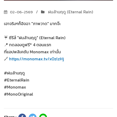
ฝนล้านฤดู (Eternal Rain)
02-06-2569
เอาจริงๆก็อิจฉา "ภาพวาด" มากจ๊ะ
☔ ซีรีส์ "ฝนล้านฤดู" (Eternal Rain)
📍 ทดลองดูฟรี* 4 ตอนแรก
ที่แอปพลิเคชัน Monomax เท่านั้น
🔗
https://monomax.tv/xOzlzHj
#ฝนล้านฤดู
#EternalRain
#Monomax
#MonoOriginal
Share :