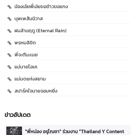
น้องเอ๋ยพี่เอ่ยขอข้าวขอแกง
บุพเพสันนิวาส
ฝนล้านฤดู (Eternal Rain)
พรหมลิขิต
พี่จะตีนะเนย
แม่นายโอเค
แม่มดแห่งสยาม
สปาร์คใจนายจอมหยิ่ง
ข่าวอัปเดต
"พี่หน่อง อรุโณชา" ร่วมงาน "Thailand Y Content