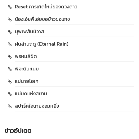
Reset การเกิดใหม่ของดวงดาว
น้องเอ๋ยพี่เอ่ยขอข้าวขอแกง
บุพเพสันนิวาส
ฝนล้านฤดู (Eternal Rain)
พรหมลิขิต
พี่จะตีนะเนย
แม่นายโอเค
แม่มดแห่งสยาม
สปาร์คใจนายจอมหยิ่ง
ข่าวอัปเดต