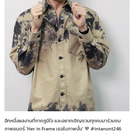
Her in Frame เธอในภาพนั้น
07-08-2569
อีกหนึ่งผลงานที่ภาคภูมิใจ และอยากเชิญชวนทุกคนมาร่วมชม
ภาพยนตร์ 'Her in Frame เธอในภาพนั้น' 💙 #intanont246