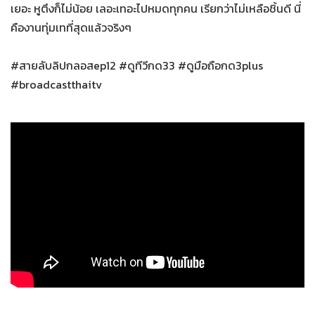
เยอะ หูตึงก็ไม่น้อย เลอะเทอะไปหมดทุกคน เรียกว่าไม่เหลือชิ้นดี นี่
คืองานทุ่มเทที่สุดแล้วจริงๆ
#สายลับลิปกลอสep12 #ดูทีวีกด33 #ดูมือถือกด3plus
#broadcastthaitv