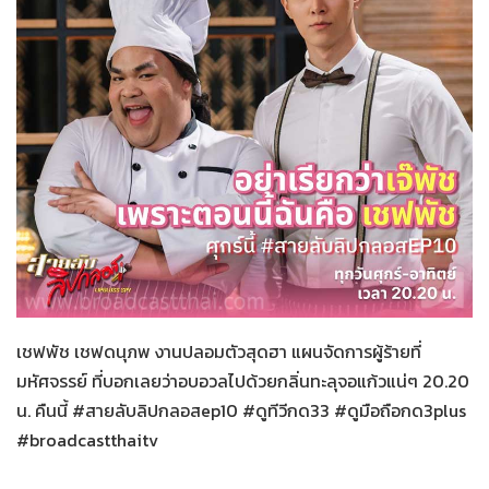
สายลับลิปกลอส
18-11-2565
เชฟพัช เชฟดนุภพ งานปลอมตัวสุดฮา แผนจัดการผู้ร้ายที่
มหัศจรรย์ ที่บอกเลยว่าอบอวลไปด้วยกลิ่นทะลุจอแก้วแน่ๆ 20.20
น. คืนนี้ #สายลับลิปกลอสep10 #ดูทีวีกด33 #ดูมือถือกด3plus
#broadcastthaitv