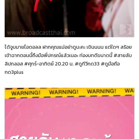
สายลับลิปกลอส
21-11-2565
ได้จูบมายไอดอลล ฝากคุณแม่อย่าดูนะคะ เขินนนน แต่ใดๆ สร้อย
เข้าฉากตอนนี้ถึงมือพี่ปกรณ์แล้วเนอะ ท่องบทดีขนาดนี้ #สายลับ
ลิปกลอส #ศุกร์-อาทิตย์ 20.20 น. #ดูทีวีกด33 #ดูมือถือ
กด3plus