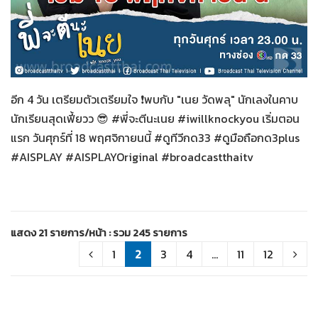
สายลับลิปกลอส
14-11-2565
อีก 4 วัน เตรียมตัวเตรียมใจ ❗️พบกับ "เนย วัดพลุ" นักเลงในคาบ
นักเรียนสุดเฟี้ยวว 😎 #พี่จะตีนะเนย #iwillknockyou เริ่มตอน
แรก วันศุกร์ที่ 18 พฤศจิกายนนี้ #ดูทีวีกด33 #ดูมือถือกด3plus
#AISPLAY #AISPLAYOriginal #broadcastthaitv
แสดง 21 รายการ/หน้า : รวม 245 รายการ
1
2
3
4
...
11
12