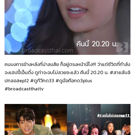
สายลับลิปกลอส
20-11-2565
คนบงการข้างหลังที่น่าสงสัย ก็อยู่ตรงหน้านี่ไง!!! ว่าแต่ชีวิตที่กำลัง
จะแฮปปี้เอ็นดิ้ง ดูท่าจะจบไม่สวยซะแล้ว คืนนี้ 20.20 น. #สายลับลิ
ปกลอสep12 #ดูทีวีกด33 #ดูมือถือกด3plus
#broadcastthaitv