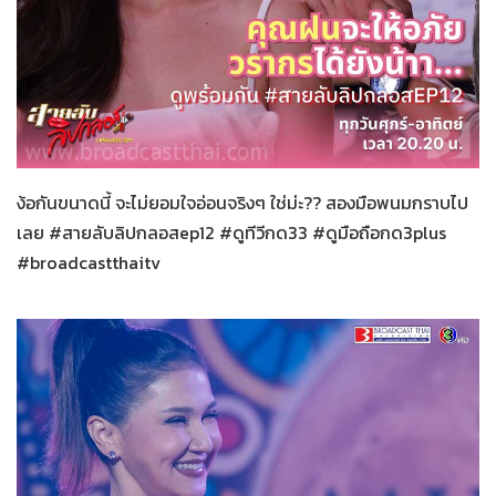
สายลับลิปกลอส
20-11-2565
ง้อกันขนาดนี้ จะไม่ยอมใจอ่อนจริงๆ ใช่ม่ะ?? สองมือพนมกราบไป
เลย #สายลับลิปกลอสep12 #ดูทีวีกด33 #ดูมือถือกด3plus
#broadcastthaitv