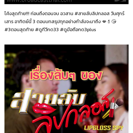
โค้งสุดท้าย!!! ก่อนถึงตอนจบ อวสาน #สายลับลิปกลอส วันศุกร์
เสาร อาทิตย์นี้ 3 ตอนบทสรุปทุกอย่างกำลังจะมาถึง 💋💄😘
#3ตอนสุดท้าย #ดูทีวีกด33 #ดูมือถือกด3plus