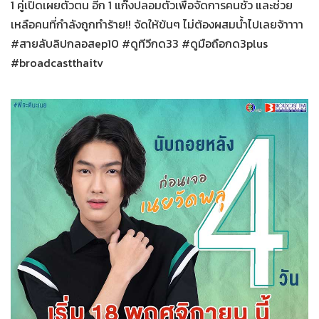
1 คู่เปิดเผยตัวตน อีก 1 แก๊งปลอมตัวเพื่อจัดการคนชั่ว และช่วย
เหลือคนที่กำลังถูกทำร้าย!! จัดให้ข้นๆ ไม่ต้องผสมน้ำไปเลยจ้าาาา
#สายลับลิปกลอสep10 #ดูทีวีกด33 #ดูมือถือกด3plus
#broadcastthaitv