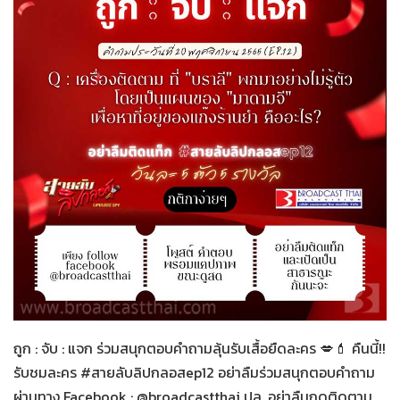
สายลับลิปกลอส
20-11-2565
ถูก : จับ : แจก ร่วมสนุกตอบคำถามลุ้นรับเสื้อยืดละคร 💋💄 คืนนี้!!
รับชมละคร #สายลับลิปกลอสep12 อย่าลืมร่วมสนุกตอบคำถาม
ผ่านทาง Facebook : @broadcastthai ปล. อย่าลืมกดติดตาม