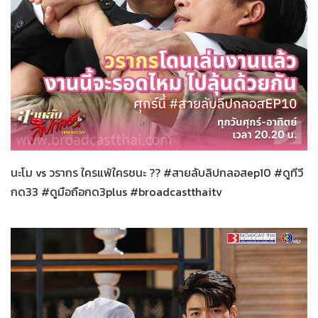
สายลับลิปกลอส
18-11-2565
นะโม vs วรากร ใครแพ้ใครชนะ ?? #สายลับลิปกลอสep10 #ดูทีวี
กด33 #ดูมือถือกด3plus #broadcastthaitv