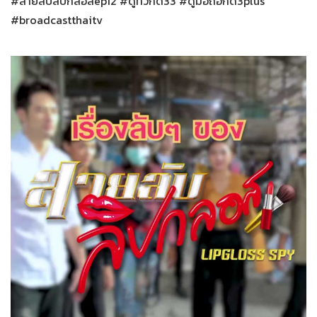
#สายลับลิปกลอสep12 #ดูทีวีกด33 #ดูมือถือกด3plus
#broadcastthaitv