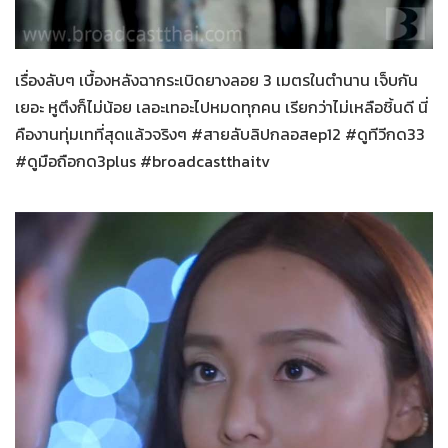
สายลับลิปกลอส
20-11-2565
เรื่องลับๆ เบื้องหลังฉากระเบิดยางลอย 3 เมตรในตำนาน เจ็บกัน
เยอะ หูตึงก็ไม่น้อย เลอะเทอะไปหมดทุกคน เรียกว่าไม่เหลือชิ้นดี นี่
คืองานทุ่มเทที่สุดแล้วจริงๆ #สายลับลิปกลอสep12 #ดูทีวีกด33
#ดูมือถือกด3plus #broadcastthaitv