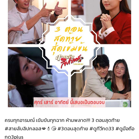
สายลับลิปกลอส
24-11-2565
ครบทุกอารมณ์ เข้มข้นทุกฉาก ห้ามพลาด!!! 3 ตอนสุดท้าย
#สายลับลิปกลอส💋💄😘 #3ตอนสุดท้าย #ดูทีวีกด33 #ดูมือถือ
กด3plus