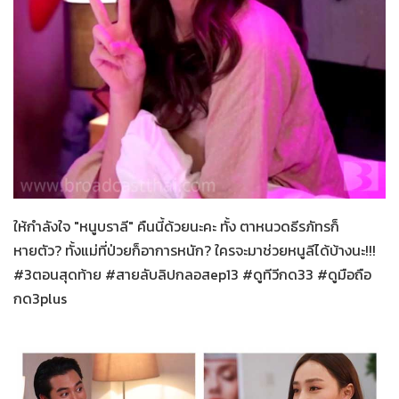
สายลับลิปกลอส
25-11-2565
ให้กำลังใจ "หนูบราลี" คืนนี้ด้วยนะคะ ทั้ง ตาหนวดธีรภัทรก็
หายตัว? ทั้งแม่ที่ป่วยก็อาการหนัก? ใครจะมาช่วยหนูลีได้บ้างนะ!!!
#3ตอนสุดท้าย #สายลับลิปกลอสep13 #ดูทีวีกด33 #ดูมือถือ
กด3plus