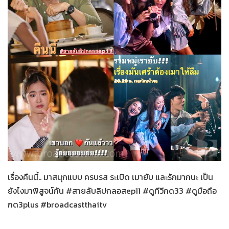
สายลับลิปกลอส
19-11-2565
เรื่องคืนนี้.. มาสนุกแบบ ครบรส ระเบิด เมายับ และรักมากนะ เป็น
ยังไงมาพิสูจน์กัน #สายลับลิปกลอสep11 #ดูทีวีกด33 #ดูมือถือ
กด3plus #broadcastthaitv