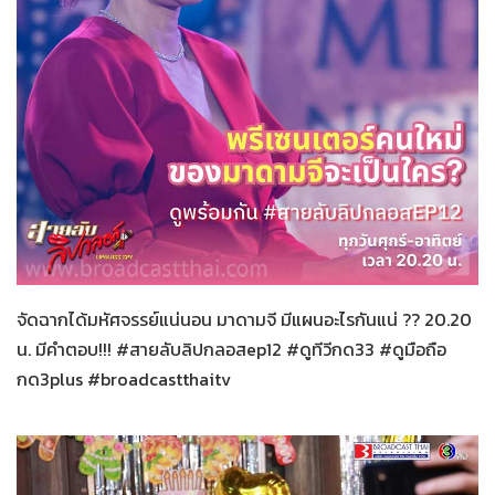
สายลับลิปกลอส
20-11-2565
จัดฉากได้มหัศจรรย์แน่นอน มาดามจี มีแผนอะไรกันแน่ ?? 20.20
น. มีคำตอบ!!! #สายลับลิปกลอสep12 #ดูทีวีกด33 #ดูมือถือ
กด3plus #broadcastthaitv