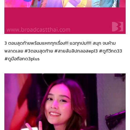
สายลับลิปกลอส
25-11-2565
3 ตอนสุดท้ายพร้อมแหกทุกเรื่อง!!! แฉทุกปม!!!! สนุก จนห้าม
พลาดเลย #3ตอนสุดท้าย #สายลับลิปกลอสep13 #ดูทีวีกด33
#ดูมือถือกด3plus