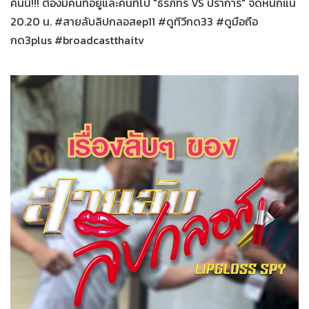
คืนนี้!!! ต้องมีคนที่อยู่และคนที่ไป "ธีรภัทร VS ปราการ" จัดหนักแน่
20.20 น. #สายลับลิปกลอสep11 #ดูทีวีกด33 #ดูมือถือ
กด3plus #broadcastthaitv