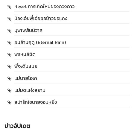
Reset การเกิดใหม่ของดวงดาว
น้องเอ๋ยพี่เอ่ยขอข้าวขอแกง
บุพเพสันนิวาส
ฝนล้านฤดู (Eternal Rain)
พรหมลิขิต
พี่จะตีนะเนย
แม่นายโอเค
แม่มดแห่งสยาม
สปาร์คใจนายจอมหยิ่ง
ข่าวอัปเดต