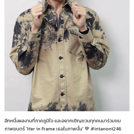
Her in Frame เธอในภาพนั้น
07-08-2569
อีกหนึ่งผลงานที่ภาคภูมิใจ และอยากเชิญชวนทุกคนมาร่วมชม
ภาพยนตร์ 'Her in Frame เธอในภาพนั้น' 💙 #intanont246