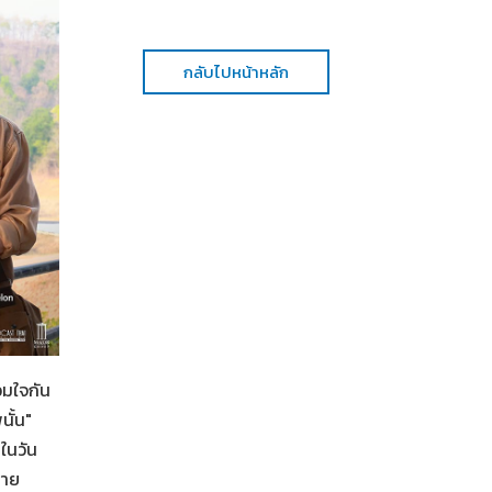
กลับไปหน้าหลัก
อมใจกัน
ั้น"
ในวัน
Her in Frame เธอในภาพนั้น
06-08-2569
ฉาย