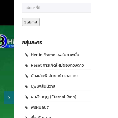
กลุ่มละคร
Her in Frame เธอในภาพนั้น
Reset การเกิดใหม่ของดวงดาว
น้องเอ๋ยพี่เอ่ยขอข้าวขอแกง
บุพเพสันนิวาส
ฝนล้านฤดู (Eternal Rain)
พรหมลิขิต
พี่จะตีนะเนย