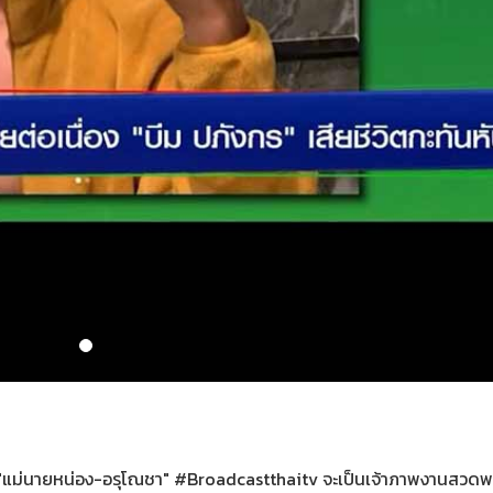
ี้ "แม่นายหน่อง-อรุโณชา" #Broadcastthaitv จะเป็นเจ้าภาพงานสวดพ