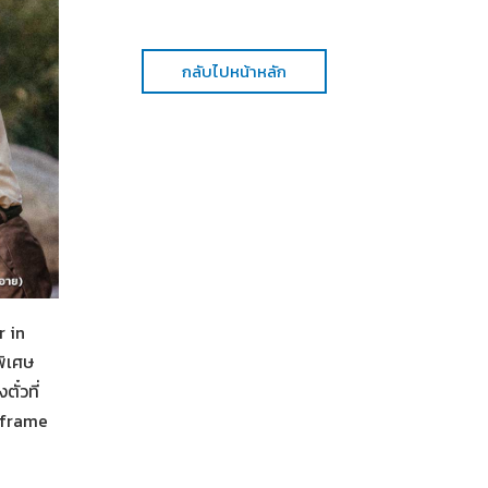
กลับไปหน้าหลัก
r in
พิเศษ
ั๋วที่
nframe