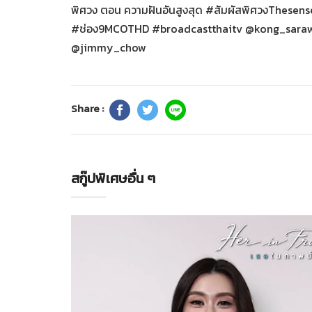
พิศวง ตอน ความฝันอันสูงสุด #สัมผัสพิศวงThesens
#ช่อง9MCOTHD #broadcastthaitv @kong_sarawi
@jimmy_chow
Share :
สกู๊ปพิเศษอื่น ๆ