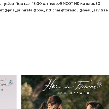
e ทุกวันอาทิตย์ เวลา 13:00 น. ทางช่อง9 MCOT HD หมายเลข30
t @jaja_primrata @boy_sittichai @torauou @beau_savitree