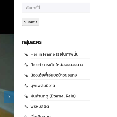
กลุ่มละคร
Her in Frame เธอในภาพนั้น
Reset การเกิดใหม่ของดวงดาว
น้องเอ๋ยพี่เอ่ยขอข้าวขอแกง
บุพเพสันนิวาส
ฝนล้านฤดู (Eternal Rain)
พรหมลิขิต
พี่จะตีนะเนย