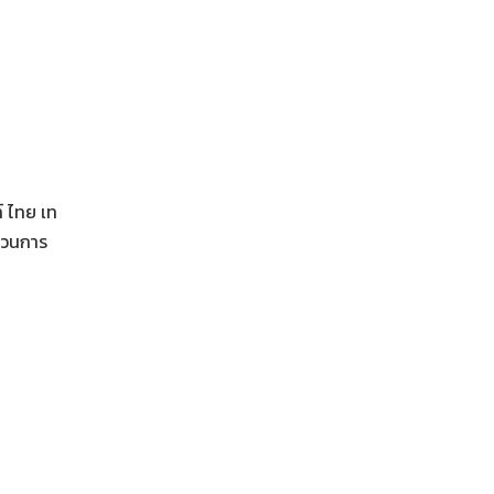
์ ไทย เท
ะบวนการ