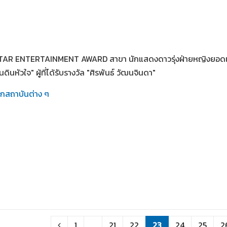
STAR ENTERTAINMENT AWARD สาขา นักแสดงดาวรุ่งฝ่ายหญิงยอดเ
ดินหัวใจ" ผู้ที่ได้รับรางวัล "ศิรพันธ์ วัฒนจินดา"
ากสถาบันต่าง ๆ
1
...
21
22
23
24
25
2