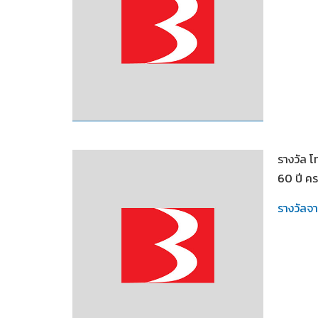
2550
รางวัล โ
60 ปี คร
รางวัลจ