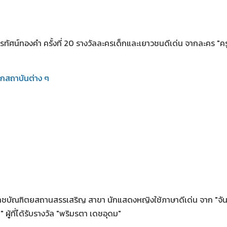
รทัศน์ทองคำ ครั้งที่ 20 รางวัลละครเด็กและเยาวชนดีเด่น จากละคร "ค
ากสถาบันต่าง ๆ
ราชบัณฑิตยสถานสรรเสริญ สาขา นักแสดงหญิงใช้ภาษาดีเด่น จาก "จันท
า" ผู้ที่ได้รับรางวัล "พริมรตา เดชอุดม"