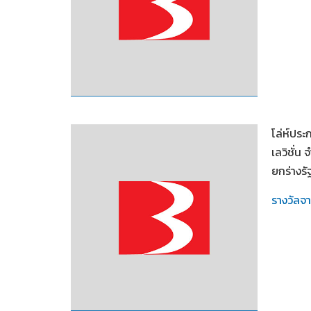
2550
โล่ห์ประ
เลวิชั่น
ยกร่างร
รางวัลจ