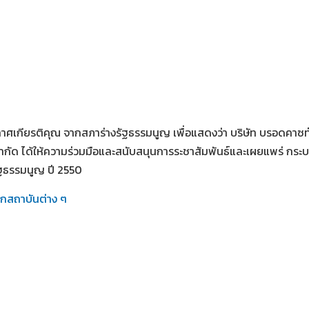
กาศเกียรติคุณ จากสภาร่างรัฐธรรมนูญ เพื่อแสดงว่า บริษัท บรอดคาซท
 จำกัด ได้ให้ความร่วมมือและสนับสนุนการระชาสัมพันธ์และเผยแพร่ กร
ัฐธรรมนูญ ปี 2550
ากสถาบันต่าง ๆ