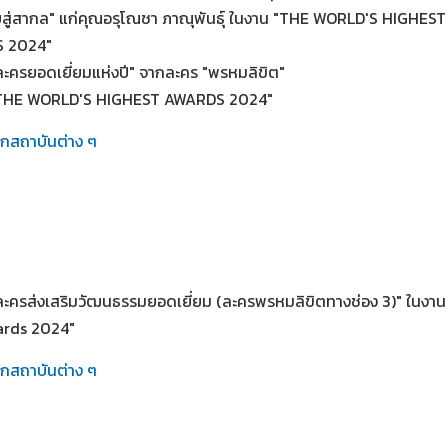
สู่สากล" แก่คุณอรุโณชา ภาณุพันธุ์ ในงาน "THE WORLD'S HIGHEST
 2024"
"ละครยอดเยี่ยมแห่งปี" จากละคร "พรหมลิขิต"
"THE WORLD'S HIGHEST AWARDS 2024"
ากสถาบันต่าง ๆ
"ละครส่งเสริมวัฒนธรรมยอดเยี่ยม (ละครพรหมลิขิตทางช่อง 3)" ในงาน
ards 2024"
ากสถาบันต่าง ๆ