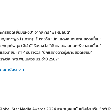
"ละครยอดเยี่ยมแห่งปี" จากละคร "พรหมลิขิต"
 ปัญหกาญจน์ (เกรท)" รับรางวัล "นักแสดงสมทบชายยอดเยี่ยม"
 พฤกษ์พยุง (จ๊ะจ๋า)" รับรางวัล "นักแสดงสมทบหญิงยอดเยี่ยม"
์ แสงเทียน (ต้า)" รับรางวัล "นักแสดงดาวรุ่งชายยอดเยี่ยม"
บรางวัล "พระพิฆเนศวร ประจำปี 2567"
ากสถาบันต่าง ๆ
"Global Star Media Awards 2024 สาขาบุคคลบันเทิงส่งเสริม Soft 