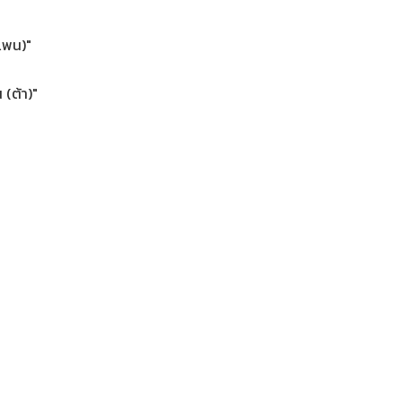
์แพน)"
 (ต้า)"