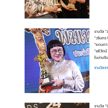
2567
รางวัล 
"วรินทร
"แดนดาว
"อธิวัตน
ในงานรั
รางวัลจ
2567
รางวัล 