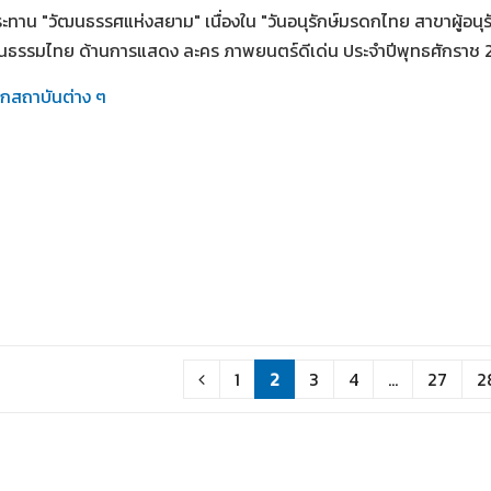
ะทาน "วัฒนธรรศแห่งสยาม" เนื่องใน "วันอนุรักษ์มรดกไทย สาขาผู้อนุร
นธรรมไทย ด้านการแสดง ละคร ภาพยนตร์ดีเด่น ประจำปีพุทธศักราช 
ากสถาบันต่าง ๆ
1
2
3
4
...
27
2