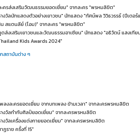
"ละครส่งเสริมวัฒนธรรมยอดเยี่ยม" จากละคร "พรหมลิขิต"
รางวัลนักแสดงตัวอย่างเยาวชน" นักแสดง "ทัศน์พล วิวิธวรรธ์ (ปีเตอร
ิน สแตนลีย์ (โอม)" จากละคร "พรหมลิขิต"
ทูตส่งเสริมเยาวชนและวัฒนธรรมอาเซียน" นักแสดง "อธิวัตน์ แสงเทียน
Thailand Kids Awards 2024"
ากสถาบันต่าง ๆ
"เพลงละครยอดเยี่ยม จากบทเพลง ข้ามเวลา" จากละครพรหมลิขิต
"รางวัลกำกับศิลป์ยอดเยี่ยม" จากละครพรหมลิขิต
"รางวัลเครื่องแต่งกายยอดเยี่ยม" จากละครพรหมลิขิต
าฏราช ครั้งที่ 15"