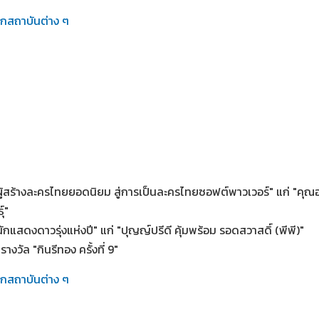
ากสถาบันต่าง ๆ
ผู้สร้างละครไทยยอดนิยม สู่การเป็นละครไทยซอฟต์พาวเวอร์" แก่ "คุณ
์"
นักแสดงดาวรุ่งแห่งปี" แก่ "ปุญญ์ปรีดี คุ้มพร้อม รอดสวาสดิ์ (พีพี)"
างวัล "กินรีทอง ครั้งที่ 9"
ากสถาบันต่าง ๆ