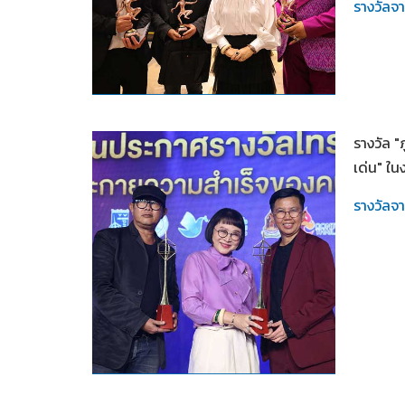
รางวัลจ
2567
รางวัล "
เด่น" ใน
รางวัลจ
2567