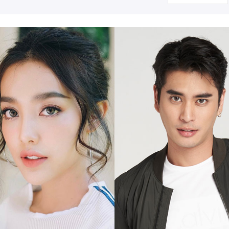
า วงศารัตนศิลป์
ปรมะ อิ่มอโนทัย
ปั้นจั่น