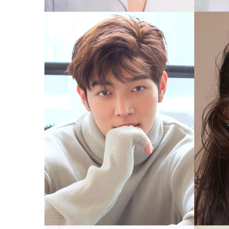
อิทธิพัทธ์ ฐานิตย์
ลภัสลัล
ก็อต
มายด์