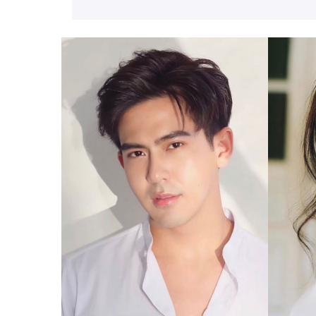
พงศกร เมตตาริกานนท์
พิจักขณ
เต้ย
น้ำตาล