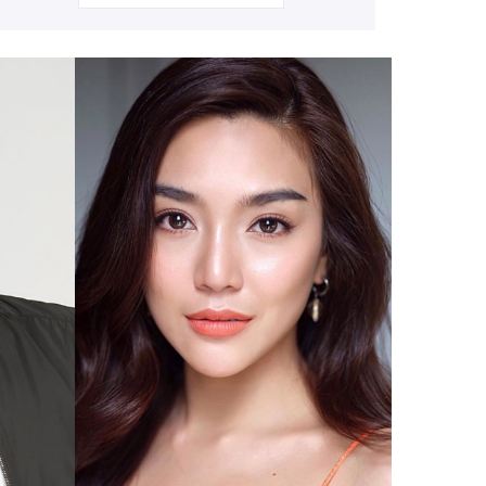
กัญญ์ณรัณ วงศ์ขจรไกล
ปราง