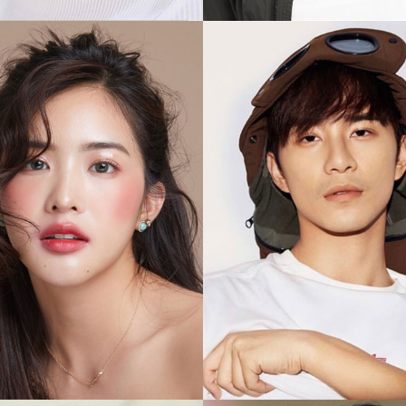
 จิรเวชสุนทรกุล
ธรรศภาคย์ ชี
บี้