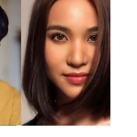
รัชย์ณมนทร์ รัชย์จิราธรรม
เกรซ