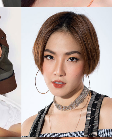
มิณฑิตา วัฒนกุล
มิ้น