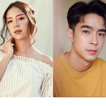
ต์ เนตรจุ้ย
กนกฉัตร มรรยาทอ่อน
ไต้ฝุ่น