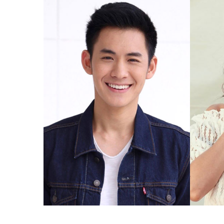
วิศรุต หิมรัตน์
ชนนิกาน
โมสต์
เมโกะ