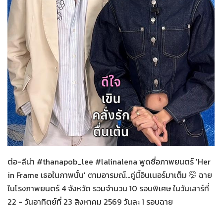
Her in Frame เธอในภาพนั้น
08-08-2569
ต่อ-ลีน่า #thanapob_lee #lalinalena พูดชื่อภาพยนตร์ 'Her
in Frame เธอในภาพนั้น' ตามอารมณ์...คู่นี้อินเนอร์มาเต็ม 🤭 ฉาย
ในโรงภาพยนตร์ 4 จังหวัด รวมจำนวน 10 รอบพิเศษ ในวันเสาร์ที่
22 - วันอาทิตย์ที่ 23 สิงหาคม 2569 วันละ 1 รอบฉาย