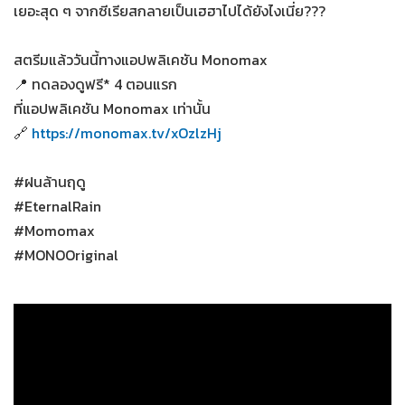
เยอะสุด ๆ จากซีเรียสกลายเป็นเฮฮาไปได้ยังไงเนี่ย???
สตรีมแล้ววันนี้ทางแอปพลิเคชัน Monomax
📍 ทดลองดูฟรี* 4 ตอนแรก
ที่แอปพลิเคชัน Monomax เท่านั้น
🔗
https://monomax.tv/xOzlzHj
#ฝนล้านฤดู
#EternalRain
#Momomax
#MONOOriginal