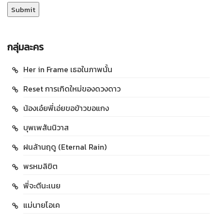
กลุ่มละคร
Her in Frame เธอในภาพนั้น
Reset การเกิดใหม่ของดวงดาว
น้องเอ๋ยพี่เอ่ยขอข้าวขอแกง
บุพเพสันนิวาส
ฝนล้านฤดู (Eternal Rain)
พรหมลิขิต
พี่จะตีนะเนย
แม่นายโอเค