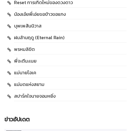
Reset การเกิดใหม่ของดวงดาว
น้องเอ๋ยพี่เอ่ยขอข้าวขอแกง
บุพเพสันนิวาส
ฝนล้านฤดู (Eternal Rain)
พรหมลิขิต
พี่จะตีนะเนย
แม่นายโอเค
แม่มดแห่งสยาม
สปาร์คใจนายจอมหยิ่ง
ข่าวอัปเดต