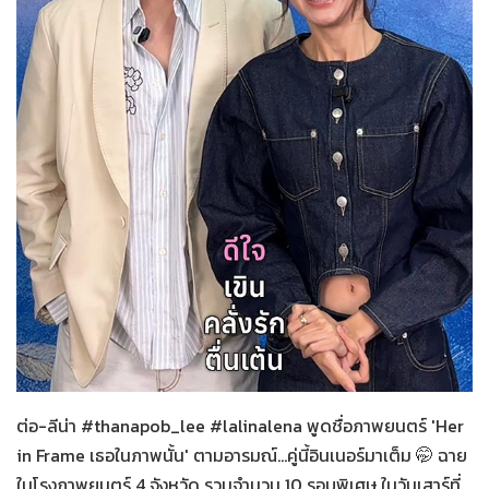
Her in Frame เธอในภาพนั้น
08-08-2569
ต่อ-ลีน่า #thanapob_lee #lalinalena พูดชื่อภาพยนตร์ 'Her
in Frame เธอในภาพนั้น' ตามอารมณ์...คู่นี้อินเนอร์มาเต็ม 🤭 ฉาย
ในโรงภาพยนตร์ 4 จังหวัด รวมจำนวน 10 รอบพิเศษ ในวันเสาร์ที่