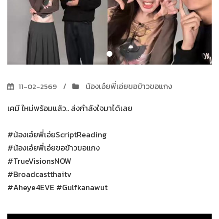
น้องเอ๋ยพี่เอ่ยขอข้าวขอแกง
11-02-2569
เคมี ใหม่พร้อมแล้ว.. ส่งกำลังใจมาได้เลย
#น้องเอ๋ยพี่เอ่ยScriptReading
#น้องเอ๋ยพี่เอ่ยขอข้าวขอแกง
#TrueVisionsNOW
#Broadcastthaitv
#Aheye4EVE #Gulfkanawut