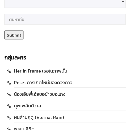
กลุ่มละคร
Her in Frame เธอในภาพนั้น
Reset การเกิดใหม่ของดวงดาว
น้องเอ๋ยพี่เอ่ยขอข้าวขอแกง
บุพเพสันนิวาส
ฝนล้านฤดู (Eternal Rain)
พรหมลิขิต