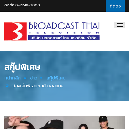
ติดต่อ 0-2248-2000
ติดต่อ
Broadcast
Thai
Television
สกู๊ปพิเศษ
หน้าหลัก
ข่าว
สกู๊ปพิเศษ
น้องเอ๋ยพี่เอ่ยขอข้าวขอแกง