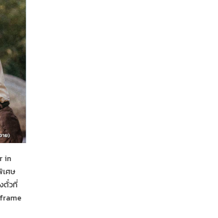
r in
พิเศษ
ั๋วที่
nframe