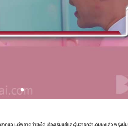
แฉ แต่พลาดท่าซะได้ เรื่องเริ่มแย่และวุ่นวายกว่าเดิมซะแล้ว พรุ่งนี้มา