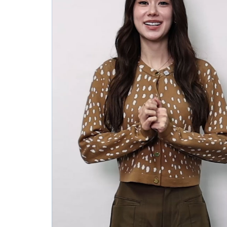
ั้น
ิ่มเอมใจกัน