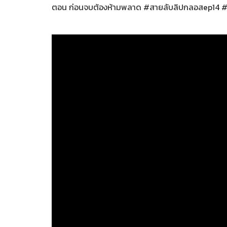
ตอน ก่อนจบต้องห้ามพลาด #สายลับลิปกลอสep14 #ด