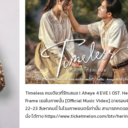
Her in Frame เธอในภาพนั้น
05-08-2569
Timeless คนเดียวที่รักเสมอ l Aheye 4 EVE l OST. He
Frame เธอในภาพนั้น [Official Music Video] ฉายรอบ
22-23 สิงหาคมนี้ ในโรงภาพยนตร์เท่านั้น สามารถกดจองต
นั่ง ได้ทาง https://www.ticketmelon.com/btv/heri