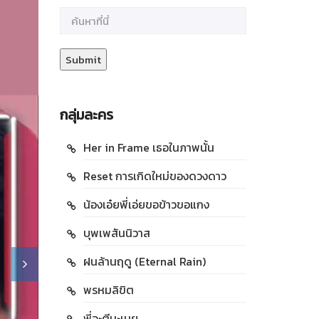
กลุ่มละคร
Her in Frame เธอในภาพนั้น
Reset การเกิดใหม่ของดวงดาว
น้องเอ๋ยพี่เอ่ยขอข้าวขอแกง
บุพเพสันนิวาส
ฝนล้านฤดู (Eternal Rain)
พรหมลิขิต
พี่จะตีนะเนย