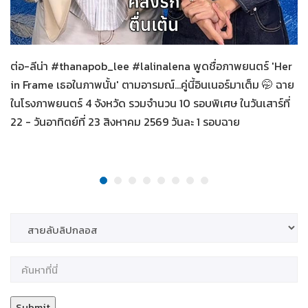
Her in Frame เธอในภาพนั้น
08-08-2569
ต่อ-ลีน่า #thanapob_lee #lalinalena พูดชื่อภาพยนตร์ 'Her
in Frame เธอในภาพนั้น' ตามอารมณ์...คู่นี้อินเนอร์มาเต็ม 🤭 ฉาย
ในโรงภาพยนตร์ 4 จังหวัด รวมจำนวน 10 รอบพิเศษ ในวันเสาร์ที่
22 - วันอาทิตย์ที่ 23 สิงหาคม 2569 วันละ 1 รอบฉาย