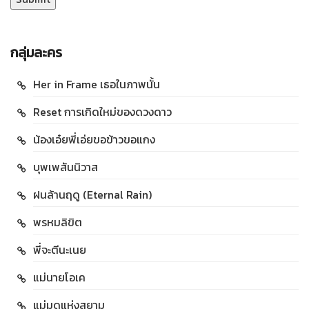
กลุ่มละคร
Her in Frame เธอในภาพนั้น
Reset การเกิดใหม่ของดวงดาว
น้องเอ๋ยพี่เอ่ยขอข้าวขอแกง
บุพเพสันนิวาส
ฝนล้านฤดู (Eternal Rain)
พรหมลิขิต
พี่จะตีนะเนย
แม่นายโอเค
แม่มดแห่งสยาม