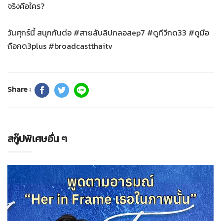
จริงคือใคร?
วันศุกร์นี้ สนุกกันต่อ #สายลับลิปกลอสep7 #ดูทีวีกด33 #ดูมือ
ถือกด3plus #broadcastthaitv
Share :
สกู๊ปพิเศษอื่น ๆ