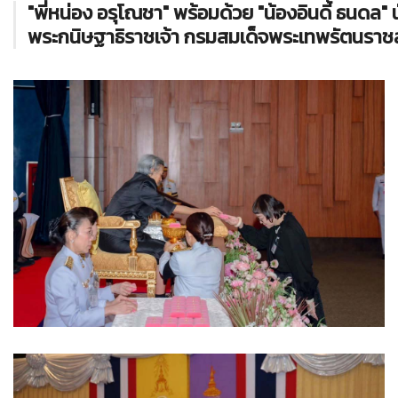
"พี่หน่อง อรุโณชา" พร้อมด้วย "น้องอินดี้ ธนดล"
พระกนิษฐาธิราชเจ้า กรมสมเด็จพระเทพรัตนราชสุ