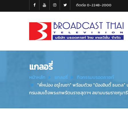
ติดต่อ 0-2248-2000
Broadcast
Thai
Television
แกลอรี่
หน้าหลัก
แกลอรี่
กิจกรรมบรอดคาซท์
"พี่หน่อง อรุโณชา" พร้อมด้วย "น้องอินดี้ ธนดล"
กรมสมเด็จพระเทพรัตนราชสุดาฯ สยามบรมราชกุมารี