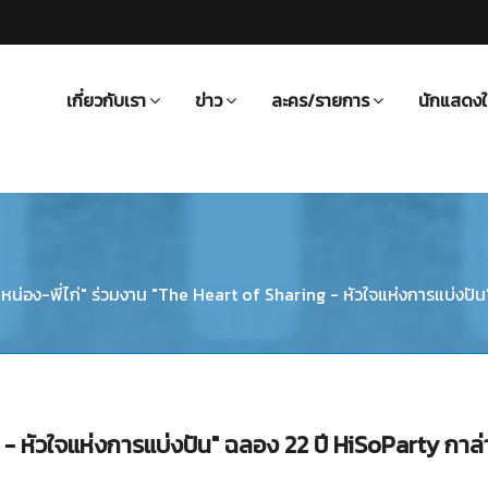
เกี่ยวกับเรา
ข่าว
ละคร/รายการ
นักแสดงใ
ี่หน่อง-พี่ไก่" ร่วมงาน "The Heart of Sharing - หัวใจแห่งการแบ่งป
g - หัวใจแห่งการแบ่งปัน" ฉลอง 22 ปี HiSoParty กาล่า