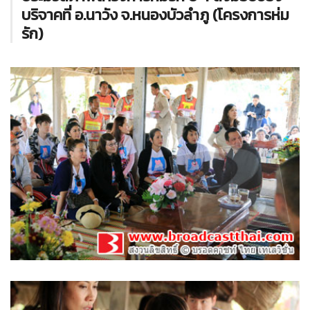
บริจาคที่ อ.นาวัง จ.หนองบัวลำภู (โครงการห่ม
รัก)