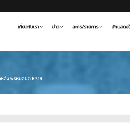
เกี่ยวกับเรา
ข่าว
ละคร/รายการ
นักแสดงใ
งหลัง พรหมลิขิต EP.19