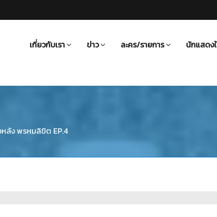
เกี่ยวกับเรา
ข่าว
ละคร/รายการ
นักแสดงใ
งหลัง พรหมลิขิต EP.4