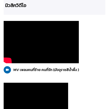
มิวสิควิดีโอ
มัจจุราชสีน้ำผึ้ง
30-06-2556
MV เพลงคนที่ร้าย คนที่รัก (มัจจุราชสีน้ำผึ้ง )