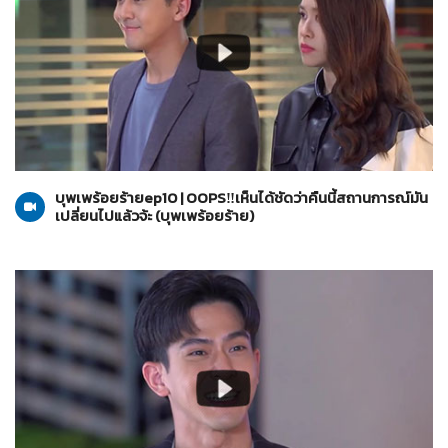
บุพเพร้อยร้าย
29-06-2565
บุพเพร้อยร้ายep10 | OOPS‼️เห็นได้ชัดว่าคืนนี้สถานการณ์มัน
เปลี่ยนไปแล้วจ้ะ (บุพเพร้อยร้าย)