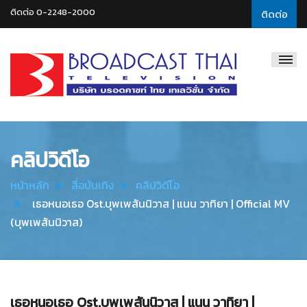
ติดต่อ 0-2248-2000
ติดต่อ
Broadcast
Thai
Television
คลิปวิดีโอ
หน้าหลัก
สื่อบันเทิง
คลิปวิดีโอ
เธอหนอเธอ Ost.บุพเพสันนิวาส | แนน วาทิยา | Official MV
(บุพเพสันนิวาส)
เธอหนอเธอ Ost.บุพเพสันนิวาส | แนน วาทิยา |