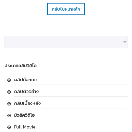
กลับไปหน้าหลัก
ประเภทคลิปวิดีโอ
คลิปทั้งหมด
คลิปตัวอย่าง
คลิปเบื้องหลัง
มิวสิควิดีโอ
Full Movie