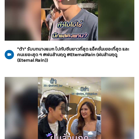
ฝนล้านฤดู (Eternal Rain)
18-06-2569
"ต้า" รับบทนางแบก ไปกับซีนยาวที่สุด แอ็คชั่นเยอะที่สุด และ
คนเยอะสุด ๆ #ฝนล้านฤดู #EternalRain (ฝนล้านฤดู
(Eternal Rain))