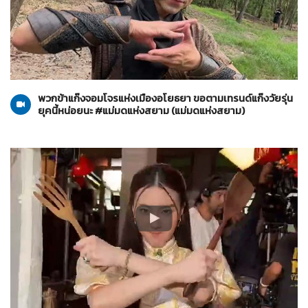
แม่มดแห่งสยาม
01-07-2569
พวกข้าแก๊งจอมโจรแห่งเมืองอโยธยา ขอตามเทรนด์แก๊งวัยรุ่น
ยุคนี้หน่อยนะ #แม่มดแห่งสยาม (แม่มดแห่งสยาม)
น้องเอ๋ยพี่เอ่ยขอข้าวขอแกง
29-06-2569