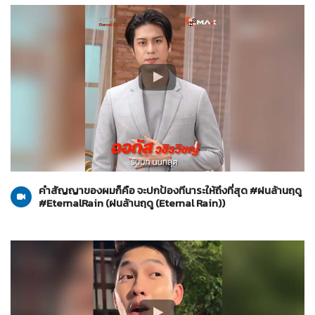
ฝนล้านฤดู (Eternal Rain)
18-06-2569
คำสัญญาของผมก็คือ จะปกป้องทีนาระให้ถึงที่สุด #ฝนล้านฤดู
#EternalRain (ฝนล้านฤดู (Eternal Rain))