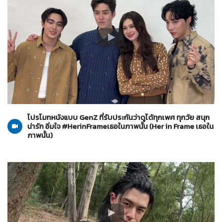
Her in Frame เธอในภาพนั้น
20-07-2569
โปรโมทหนังแบบ GenZ ที่รับประกันว่าดูได้ทุกเพศ ทุกวัย สนุก
น่ารัก อิ่มใจ #HerinFrameเธอในภาพนั้น (Her in Frame เธอใน
ภาพนั้น)