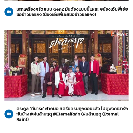
เสกเครื่องครัว แบบ GenZ มันต้องแบบนี้แหละ #น้องเอ๋ยพี่เอ่ย
ขอข้าวขอแกง (น้องเอ๋ยพี่เอ่ยขอข้าวขอแกง)
ฝนล้านฤดู (Eternal Rain)
24-06-2569
ตระกูล "ทีนาระ" ฝากบอ สตรีมครบทุกตอนแล้ว ไปดูพวกเขารัก
กันบ้าง #ฝนล้านฤดู #EternalRain (ฝนล้านฤดู (Eternal
Rain))