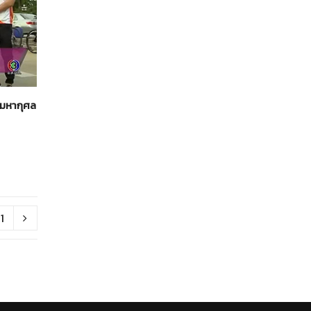
น มหากุศล
1