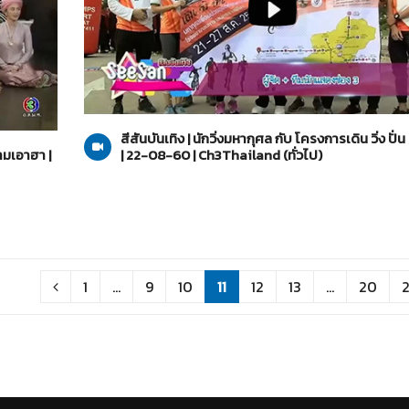
ทั่วไป
21-08-2560
สีสันบันเทิง | นักวิ่งมหากุศล กับ โครงการเดิน วิ่ง ปั่
ามเอาฮา |
| 22-08-60 | Ch3Thailand (ทั่วไป)
1
...
9
10
11
12
13
...
20
2