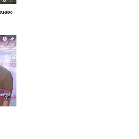
บคูณสอง