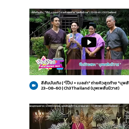
บุพเพสันนิวาส
23-08-2560
สีสันบันเทิง | "โป๊ป + เบลล่า" ถ่ายคิวสุดท้าย "บุพส
23-08-60 | Ch3Thailand (บุพเพสันนิวาส)