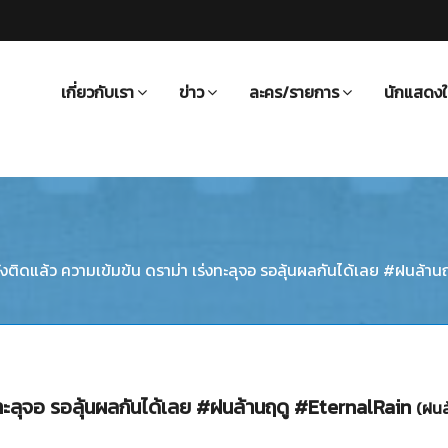
เกี่ยวกับเรา
ข่าว
ละคร/รายการ
นักแสดงใ
ังติดแล้ว ความเข้มข้น ดราม่า เร่งทะลุจอ รอลุ้นผลกันได้เลย #ฝนล้า
่งทะลุจอ รอลุ้นผลกันได้เลย #ฝนล้านฤดู #EternalRain
(ฝนล