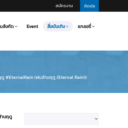
สมัครงาน
ติดต่อ
นสังกัด
Event
สื่อบันเทิง
แกลอรี่
นฤดู #EternalRain (ฝนล้านฤดู (Eternal Rain))
้านฤดู