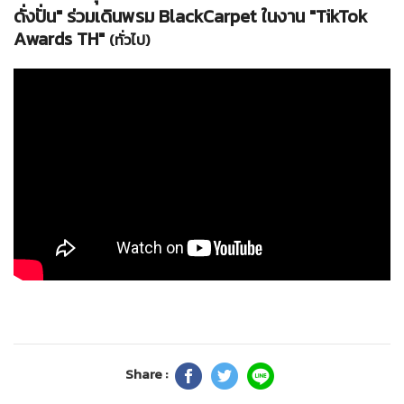
ดั่งปั่น" ร่วมเดินพรม BlackCarpet ในงาน "TikTok
Awards TH"
(ทั่วไป)
Share :