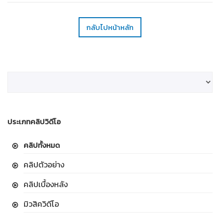
กลับไปหน้าหลัก
ประเภทคลิปวิดีโอ
คลิปทั้งหมด
คลิปตัวอย่าง
คลิปเบื้องหลัง
มิวสิควิดีโอ