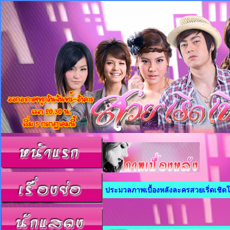
ประมวลภาพเบื้องหลังละครสวยเริ่ดเชิดโ