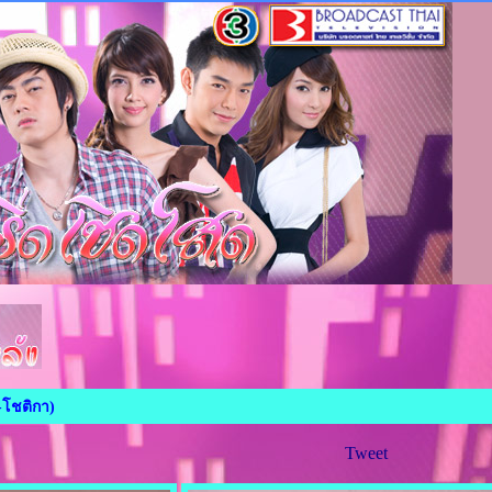
โชติกา)
Tweet