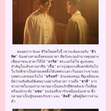
ตลอดการ Reset ชีวิตใหม่ครั้งนี้ เขาจะต้องเจอกับ
"ธิว
ทิศ"
น้องต่างสายเลือดของธาดา ที่หวังจะกุมอำนาจทุกอย่าง
เพื่อเอาชนะธาดาให้ได้
"ภาริต"
พระเอกไฮโซ คู่แข่งคน
สำคัญในเส้นทางอาชีพ
"เร็น"
ดาวรุ่งพุ่งแรงที่แตกหักกันไป
ในวันที่เขาเป็นฝ่ายแคสติ้งได้บทพระเอก เร็นมองว่าเขาแย่ง
บทพระเอกของเร็นไป
"นรินทร์"
นักแสดงหนุ่ม ที่ดูเหมือนจะ
มีความสัมพันธ์พิเศษบางอย่างกับธาดา รวมถึง
"ชาลี"
จาก
ช่างภาพในกองถ่าย กลายมาเป็นคนรักที่หักหลังเขาในที่สุด
หรือแม้กระทั่ง
"แซม"
รุ่นน้องที่เขารักเหมือนน้องชาย ซึ่ง
กลายมาเป็นชู้ของคนรักเขา และ
"ลิลลี่"
อดีตผู้จัดการส่วน
ตัว