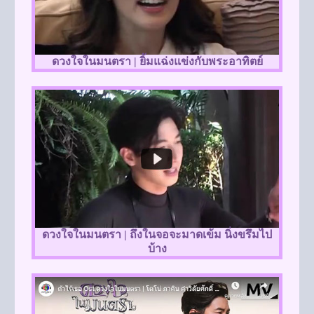
ดวงใจในมนตรา | ยิ้มแฉ่งแข่งกับพระอาทิตย์
ดวงใจในมนตรา | ถึงในจอจะมาดเข้ม นิ่งขรึมไป
บ้าง