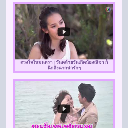
ดวงใจในมนตรา | วันคล้ายวันเกิดน้องณิชา ก็
นึกถึงฉากน่ารักๆ