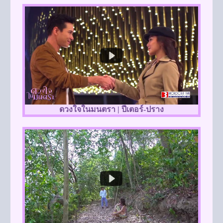
ดวงใจในมนตรา | ปีเตอร์-ปราง