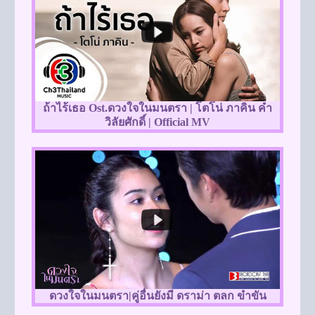
ถ้าไร้เธอ Ost.ดวงใจในมนตรา | โตโน่ ภาคิน คำ
วิลัยศักดิ์ | Official MV
ดวงใจในมนตรา|คู่อื่นยังมี ดราม่า ตลก ขำขัน