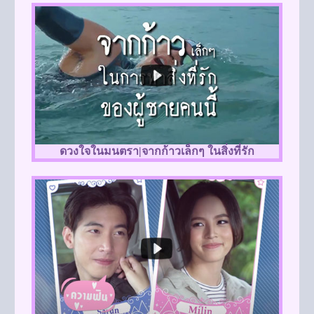
ดวงใจในมนตรา|จากก้าวเล็กๆ ในสิ่งที่รัก