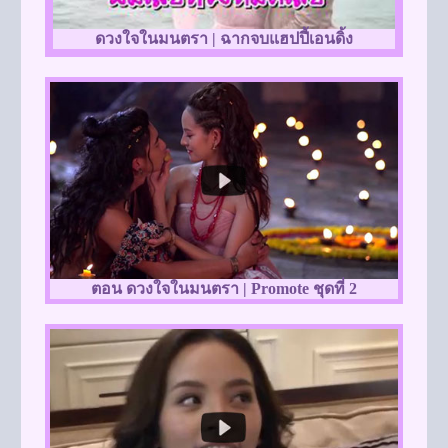
ดวงใจในมนตรา | ฉากจบแฮปปี้เอนดิ้ง
ตอน ดวงใจในมนตรา | Promote ชุดที่ 2